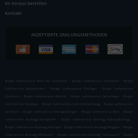
Im Voraus bestellen
Kontakt
AKZEPTIERTE ZAHLUNGSMETHODEN
.
.
Burger Lieferservice Wiler bei Utzenstorf
Burger Lieferservice Utzenstorf
Burger
.
.
Lieferservice Bätterkinden
Burger Lieferservice Kräiligen
Burger Lieferservice
.
.
.
Zielebach
Burger Lieferservice Biberist
Burger Lieferservice Gerlafingen
Burger
.
.
Lieferservice Koppigen
Burger Lieferservice Lohn-Ammannsegg
Burger Lieferservice
.
.
.
Solothurn
Burger Lieferservice Obergerlafingen
Burger Lieferservice Bern
Burger
.
.
Lieferservice Buchegg Küttigkofen
Burger Lieferservice Buchegg Kyburg-Buchegg
.
.
Burger Lieferservice Buchegg Aetingen
Burger Lieferservice Buchegg Brügglen
Burger
.
.
Lieferservice Buchegg Mühledorf
Burger Lieferservice Buchegg Tscheppach
Burger