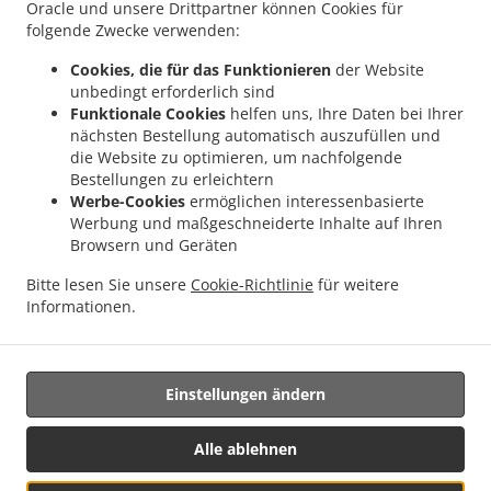
Oracle und unsere Drittpartner können Cookies für
.
.
Lieferservice Alchenstorf
Burger Lieferservice Oekingen
Burger Lieferservice
folgende Zwecke verwenden:
.
.
.
Höchstetten
Burger Lieferservice Rumendingen
Burger Lieferservice Limpach
Cookies, die für das Funktionieren
der Website
.
.
Burger Lieferservice Etziken
Burger Lieferservice Hüniken
Burger Lieferservice
unbedingt erforderlich sind
.
.
.
Brittern
Burger Lieferservice Oberramsern
Burger Lieferservice Kyburg-Buchegg
Funktionale Cookies
helfen uns, Ihre Daten bei Ihrer
.
.
Burger Lieferservice Brügglen
Burger Lieferservice Leuzigen
Burger Lieferservice
nächsten Bestellung automatisch auszufüllen und
.
.
.
Niederösch
die Website zu optimieren, um nachfolgende
Burger Lieferservice Unterramsern
Burger Lieferservice Aetingen
Bestellungen zu erleichtern
.
.
Burger Lieferservice Hellsau
Burger Lieferservice Tscheppach
Burger Lieferservice
Werbe-Cookies
ermöglichen interessenbasierte
.
.
.
Mülchi
Burger Lieferservice Aeschi
Burger Lieferservice Bolken
Burger
Werbung und maßgeschneiderte Inhalte auf Ihren
.
.
.
Lieferservice Winistorf
Burger Lieferservice Seeberg
Burger Lieferservice Lyssach
Browsern und Geräten
.
.
Burger Lieferservice Rüti bei Lyssach
Burger Lieferservice Kernenried
Burger
Bitte lesen Sie unsere
Cookie-Richtlinie
für weitere
.
.
Lieferservice Zauggenried
Burger Lieferservice Burgdorf
Burger Lieferservice
Informationen.
.
.
.
Messen Oberramsern
Burger Lieferservice Messen
Pizza Lieferservice
Kebab
.
Lieferservice
Essen zum mitnehmen und zum Liefern
Einstellungen ändern
Unterstützt von:
Alle ablehnen
X Media Services | xfilesmed@gmail.com