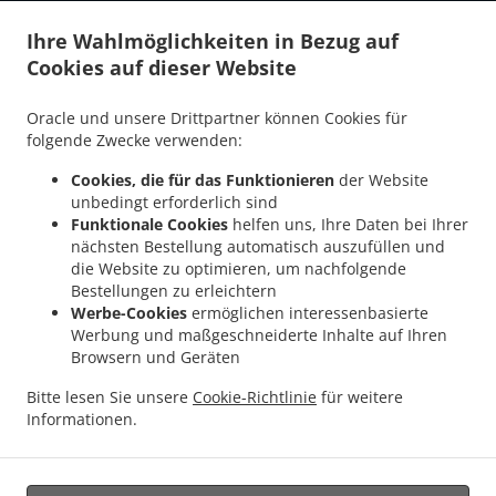
.
.
Nennigkofen
Burger Lieferservice Lüsslingen-Nennigkofen
Burger Lieferservice
Ihre Wahlmöglichkeiten in Bezug auf
.
.
Horriwil
Burger Lieferservice Halten
Burger Lieferservice Drei Höfe Heinrichswil-
Cookies auf dieser Website
.
.
.
Winistorf
Burger Lieferservice Drei Höfe Hersiwil
Burger Lieferservice Drei Höfe
.
.
Burger Lieferservice Zuchwil
Burger Lieferservice Heinrichswil-Winistorf
Burger
Oracle und unsere Drittpartner können Cookies für
.
.
Lieferservice Alchenstorf
Burger Lieferservice Oekingen
Burger Lieferservice
folgende Zwecke verwenden:
.
.
.
Höchstetten
Burger Lieferservice Rumendingen
Burger Lieferservice Limpach
Cookies, die für das Funktionieren
der Website
.
.
Burger Lieferservice Etziken
Burger Lieferservice Hüniken
Burger Lieferservice
unbedingt erforderlich sind
.
.
.
Brittern
Burger Lieferservice Oberramsern
Burger Lieferservice Kyburg-Buchegg
Funktionale Cookies
helfen uns, Ihre Daten bei Ihrer
.
.
Burger Lieferservice Brügglen
Burger Lieferservice Leuzigen
Burger Lieferservice
nächsten Bestellung automatisch auszufüllen und
.
.
.
die Website zu optimieren, um nachfolgende
Niederösch
Burger Lieferservice Unterramsern
Burger Lieferservice Aetingen
Bestellungen zu erleichtern
.
.
Burger Lieferservice Hellsau
Burger Lieferservice Tscheppach
Burger Lieferservice
Werbe-Cookies
ermöglichen interessenbasierte
.
.
.
Mülchi
Burger Lieferservice Aeschi
Burger Lieferservice Bolken
Burger
Werbung und maßgeschneiderte Inhalte auf Ihren
.
.
.
Lieferservice Winistorf
Burger Lieferservice Seeberg
Burger Lieferservice Lyssach
Browsern und Geräten
.
.
Burger Lieferservice Rüti bei Lyssach
Burger Lieferservice Kernenried
Burger
Bitte lesen Sie unsere
Cookie-Richtlinie
für weitere
.
.
Lieferservice Zauggenried
Burger Lieferservice Burgdorf
Burger Lieferservice
Informationen.
.
.
.
Messen Oberramsern
Burger Lieferservice Messen
Pizza Lieferservice
Kebab
.
Lieferservice
Essen zum mitnehmen und zum Liefern