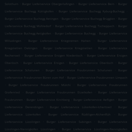
.
.
.
Solothurn
Burger Lieferservice Obergerlafingen
Burger Lieferservice Bern
Burger
.
.
Lieferservice Buchegg Küttigkofen
Burger Lieferservice Buchegg Kyburg-Buchegg
.
.
Burger Lieferservice Buchegg Aetingen
Burger Lieferservice Buchegg Brügglen
Burger
.
.
Lieferservice Buchegg Mühledorf
Burger Lieferservice Buchegg Tscheppach
Burger
.
.
Lieferservice Buchegg Aetigkofen
Burger Lieferservice Buchegg
Burger Lieferservice
.
.
Willadingen
Burger Lieferservice Kriegstetten Halten
Burger Lieferservice
.
.
Kriegstetten Oekingen
Burger Lieferservice Kriegstetten
Burger Lieferservice
.
.
Recherswil
Burger Lieferservice Ersigen Niederösch
Burger Lieferservice Ersigen
.
.
.
Oberösch
Burger Lieferservice Ersigen
Burger Lieferservice Oberösch
Burger
.
.
Lieferservice Schalunen
Burger Lieferservice Fraubrunnen Schalunen
Burger
.
Lieferservice Fraubrunnen Büren zum Hof
Burger Lieferservice Fraubrunnen Limpach
.
.
Burger Lieferservice Fraubrunnen Mülchi
Burger Lieferservice Fraubrunnen
.
.
Grafenried
Burger Lieferservice Fraubrunnen Etzelkofen
Burger Lieferservice
.
.
.
Fraubrunnen
Burger Lieferservice Kirchberg
Burger Lieferservice Aefligen
Burger
.
.
Lieferservice Derendingen
Burger Lieferservice Lüterkofen-Ichertswil
Burger
.
.
Lieferservice Lüterkofen
Burger Lieferservice Rüdtligen-Alchenflüh
Burger
.
.
Lieferservice Lüsslingen
Burger Lieferservice Subingen
Burger Lieferservice
.
Lüsslingen-Nennigkofen Lüsslingen
Burger Lieferservice Lüsslingen-Nennigkofen