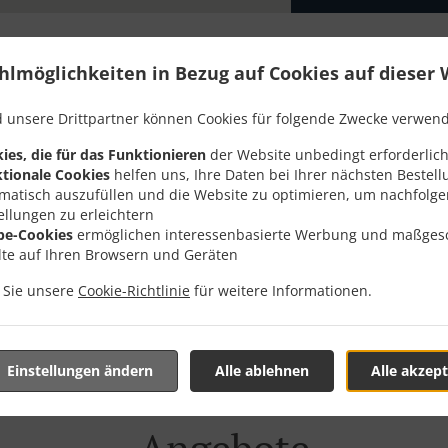
hlmöglichkeiten in Bezug auf Cookies auf dieser 
Zum Mitnehmen Und Zum 
 unsere Drittpartner können Cookies für folgende Zwecke verwen
ies, die für das Funktionieren
der Website unbedingt erforderlich
tionale Cookies
helfen uns, Ihre Daten bei Ihrer nächsten Bestell
matisch auszufüllen und die Website zu optimieren, um nachfolg
ellungen zu erleichtern
be-Cookies
ermöglichen interessenbasierte Werbung und maßges
lte auf Ihren Browsern und Geräten
 Wiler bei Utzenstorf und wir freuen uns deine Online-Bes
n Sie unsere
Cookie-Richtlinie
für weitere Informationen.
ktives Online-Menü zu lesen und bestell direkt, wenn du ferti
llung zu bestätigen. Die ungefähre Lieferzeit geben wir da
Einstellungen ändern
Alle ablehnen
Alle akzept
Angebote