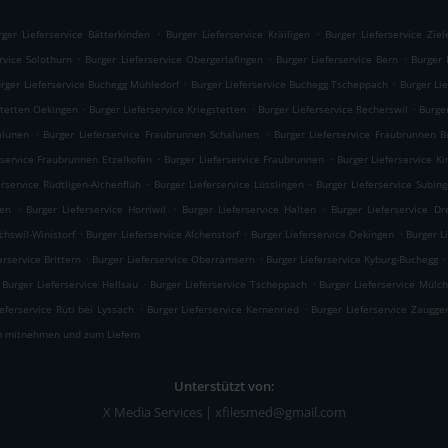
.
.
rger Lieferservice Bätterkinden
Burger Lieferservice Kräiligen
Burger Lieferservice Zie
.
.
.
rvice Solothurn
Burger Lieferservice Obergerlafingen
Burger Lieferservice Bern
Burger 
.
.
rger Lieferservice Buchegg Mühledorf
Burger Lieferservice Buchegg Tscheppach
Burger Li
.
.
.
stetten Oekingen
Burger Lieferservice Kriegstetten
Burger Lieferservice Recherswil
Burge
.
.
alunen
Burger Lieferservice Fraubrunnen Schalunen
Burger Lieferservice Fraubrunnen 
.
.
rservice Fraubrunnen Etzelkofen
Burger Lieferservice Fraubrunnen
Burger Lieferservice Ki
.
.
erservice Rüdtligen-Alchenflüh
Burger Lieferservice Lüsslingen
Burger Lieferservice Subin
.
.
.
fen
Burger Lieferservice Horriwil
Burger Lieferservice Halten
Burger Lieferservice Dr
.
.
.
chswil-Winistorf
Burger Lieferservice Alchenstorf
Burger Lieferservice Oekingen
Burger L
.
.
.
erservice Brittern
Burger Lieferservice Oberramsern
Burger Lieferservice Kyburg-Buchegg
.
.
Burger Lieferservice Hellsau
Burger Lieferservice Tscheppach
Burger Lieferservice Mülch
.
.
eferservice Rüti bei Lyssach
Burger Lieferservice Kernenried
Burger Lieferservice Zaugge
 mitnehmen und zum Liefern
Unterstützt von:
X Media Services | xfilesmed@gmail.com