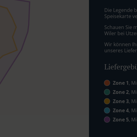
Die Legende be
Speisekarte ve
Schauen Sie ma
Wiler bei Utze
Wir können Ih
unseres Liefer
Liefergeb
Zone 1
, M
Zone 2
, M
Zone 3
, M
Zone 4
, M
Zone 5
, M