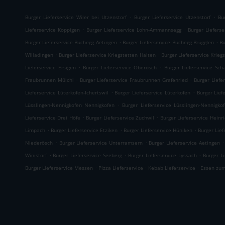
.
.
Burger Lieferservice Wiler bei Utzenstorf
Burger Lieferservice Utzenstorf
Bu
.
.
Lieferservice Koppigen
Burger Lieferservice Lohn-Ammannsegg
Burger Lieferse
.
.
Burger Lieferservice Buchegg Aetingen
Burger Lieferservice Buchegg Brügglen
Bu
.
.
Willadingen
Burger Lieferservice Kriegstetten Halten
Burger Lieferservice Krieg
.
.
Lieferservice Ersigen
Burger Lieferservice Oberösch
Burger Lieferservice Sch
.
.
Fraubrunnen Mülchi
Burger Lieferservice Fraubrunnen Grafenried
Burger Liefe
.
.
Lieferservice Lüterkofen-Ichertswil
Burger Lieferservice Lüterkofen
Burger Lief
.
Lüsslingen-Nennigkofen Nennigkofen
Burger Lieferservice Lüsslingen-Nennigko
.
.
Lieferservice Drei Höfe
Burger Lieferservice Zuchwil
Burger Lieferservice Heinri
.
.
.
Limpach
Burger Lieferservice Etziken
Burger Lieferservice Hüniken
Burger Lief
.
.
.
Niederösch
Burger Lieferservice Unterramsern
Burger Lieferservice Aetingen
.
.
.
Winistorf
Burger Lieferservice Seeberg
Burger Lieferservice Lyssach
Burger Li
.
.
.
Burger Lieferservice Messen
Pizza Lieferservice
Kebab Lieferservice
Essen zum