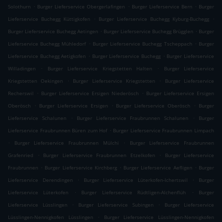
.
.
.
Solothurn
Burger Lieferservice Obergerlafingen
Burger Lieferservice Bern
Burger
.
.
Lieferservice Buchegg Küttigkofen
Burger Lieferservice Buchegg Kyburg-Buchegg
.
.
Burger Lieferservice Buchegg Aetingen
Burger Lieferservice Buchegg Brügglen
Burger
.
.
Lieferservice Buchegg Mühledorf
Burger Lieferservice Buchegg Tscheppach
Burger
.
.
Lieferservice Buchegg Aetigkofen
Burger Lieferservice Buchegg
Burger Lieferservice
.
.
Willadingen
Burger Lieferservice Kriegstetten Halten
Burger Lieferservice
.
.
Kriegstetten Oekingen
Burger Lieferservice Kriegstetten
Burger Lieferservice
.
.
Recherswil
Burger Lieferservice Ersigen Niederösch
Burger Lieferservice Ersigen
.
.
.
Oberösch
Burger Lieferservice Ersigen
Burger Lieferservice Oberösch
Burger
.
.
Lieferservice Schalunen
Burger Lieferservice Fraubrunnen Schalunen
Burger
.
Lieferservice Fraubrunnen Büren zum Hof
Burger Lieferservice Fraubrunnen Limpach
.
.
Burger Lieferservice Fraubrunnen Mülchi
Burger Lieferservice Fraubrunnen
.
.
Grafenried
Burger Lieferservice Fraubrunnen Etzelkofen
Burger Lieferservice
.
.
.
Fraubrunnen
Burger Lieferservice Kirchberg
Burger Lieferservice Aefligen
Burger
.
.
Lieferservice Derendingen
Burger Lieferservice Lüterkofen-Ichertswil
Burger
.
.
Lieferservice Lüterkofen
Burger Lieferservice Rüdtligen-Alchenflüh
Burger
.
.
Lieferservice Lüsslingen
Burger Lieferservice Subingen
Burger Lieferservice
.
Lüsslingen-Nennigkofen Lüsslingen
Burger Lieferservice Lüsslingen-Nennigkofen