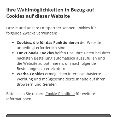
.
.
Nennigkofen
Burger Lieferservice Lüsslingen-Nennigkofen
Burger Lieferservice
Ihre Wahlmöglichkeiten in Bezug auf
.
.
Horriwil
Burger Lieferservice Halten
Burger Lieferservice Drei Höfe Heinrichswil-
Cookies auf dieser Website
.
.
.
Winistorf
Burger Lieferservice Drei Höfe Hersiwil
Burger Lieferservice Drei Höfe
.
.
Burger Lieferservice Zuchwil
Burger Lieferservice Heinrichswil-Winistorf
Burger
Oracle und unsere Drittpartner können Cookies für
.
.
Lieferservice Alchenstorf
Burger Lieferservice Oekingen
Burger Lieferservice
folgende Zwecke verwenden:
.
.
.
Höchstetten
Burger Lieferservice Rumendingen
Burger Lieferservice Limpach
Cookies, die für das Funktionieren
der Website
.
.
Burger Lieferservice Etziken
Burger Lieferservice Hüniken
Burger Lieferservice
unbedingt erforderlich sind
.
.
.
Brittern
Burger Lieferservice Oberramsern
Burger Lieferservice Kyburg-Buchegg
Funktionale Cookies
helfen uns, Ihre Daten bei Ihrer
.
.
Burger Lieferservice Brügglen
Burger Lieferservice Leuzigen
Burger Lieferservice
nächsten Bestellung automatisch auszufüllen und
.
.
.
die Website zu optimieren, um nachfolgende
Niederösch
Burger Lieferservice Unterramsern
Burger Lieferservice Aetingen
Bestellungen zu erleichtern
.
.
Burger Lieferservice Hellsau
Burger Lieferservice Tscheppach
Burger Lieferservice
Werbe-Cookies
ermöglichen interessenbasierte
.
.
.
Mülchi
Burger Lieferservice Aeschi
Burger Lieferservice Bolken
Burger
Werbung und maßgeschneiderte Inhalte auf Ihren
.
.
.
Lieferservice Winistorf
Burger Lieferservice Seeberg
Burger Lieferservice Lyssach
Browsern und Geräten
.
.
Burger Lieferservice Rüti bei Lyssach
Burger Lieferservice Kernenried
Burger
Bitte lesen Sie unsere
Cookie-Richtlinie
für weitere
.
.
Lieferservice Zauggenried
Burger Lieferservice Burgdorf
Burger Lieferservice
Informationen.
.
.
.
Messen Oberramsern
Burger Lieferservice Messen
Pizza Lieferservice
Kebab
.
Lieferservice
Essen zum mitnehmen und zum Liefern