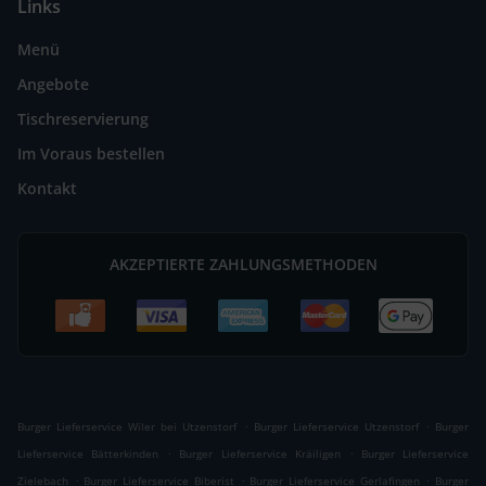
Links
Menü
Angebote
Tischreservierung
Im Voraus bestellen
Kontakt
AKZEPTIERTE ZAHLUNGSMETHODEN
.
.
Burger Lieferservice Wiler bei Utzenstorf
Burger Lieferservice Utzenstorf
Burger
.
.
Lieferservice Bätterkinden
Burger Lieferservice Kräiligen
Burger Lieferservice
.
.
.
Zielebach
Burger Lieferservice Biberist
Burger Lieferservice Gerlafingen
Burger