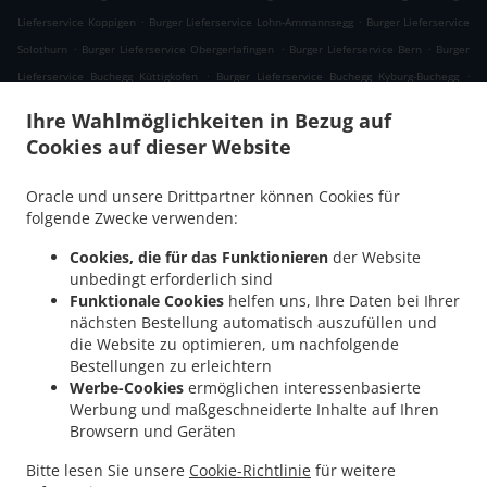
.
.
Lieferservice Koppigen
Burger Lieferservice Lohn-Ammannsegg
Burger Lieferservice
.
.
.
Solothurn
Burger Lieferservice Obergerlafingen
Burger Lieferservice Bern
Burger
.
.
Lieferservice Buchegg Küttigkofen
Burger Lieferservice Buchegg Kyburg-Buchegg
.
.
Burger Lieferservice Buchegg Aetingen
Burger Lieferservice Buchegg Brügglen
Burger
Ihre Wahlmöglichkeiten in Bezug auf
.
.
Lieferservice Buchegg Mühledorf
Burger Lieferservice Buchegg Tscheppach
Burger
Cookies auf dieser Website
.
.
Lieferservice Buchegg Aetigkofen
Burger Lieferservice Buchegg
Burger Lieferservice
.
.
Willadingen
Burger Lieferservice Kriegstetten Halten
Burger Lieferservice
Oracle und unsere Drittpartner können Cookies für
.
.
Kriegstetten Oekingen
Burger Lieferservice Kriegstetten
Burger Lieferservice
folgende Zwecke verwenden:
.
.
Recherswil
Burger Lieferservice Ersigen Niederösch
Burger Lieferservice Ersigen
Cookies, die für das Funktionieren
der Website
.
.
.
Oberösch
Burger Lieferservice Ersigen
Burger Lieferservice Oberösch
Burger
unbedingt erforderlich sind
.
.
Lieferservice Schalunen
Burger Lieferservice Fraubrunnen Schalunen
Burger
Funktionale Cookies
helfen uns, Ihre Daten bei Ihrer
.
nächsten Bestellung automatisch auszufüllen und
Lieferservice Fraubrunnen Büren zum Hof
Burger Lieferservice Fraubrunnen Limpach
die Website zu optimieren, um nachfolgende
.
.
Burger Lieferservice Fraubrunnen Mülchi
Burger Lieferservice Fraubrunnen
Bestellungen zu erleichtern
.
.
Grafenried
Burger Lieferservice Fraubrunnen Etzelkofen
Burger Lieferservice
Werbe-Cookies
ermöglichen interessenbasierte
.
.
.
Fraubrunnen
Burger Lieferservice Kirchberg
Burger Lieferservice Aefligen
Burger
Werbung und maßgeschneiderte Inhalte auf Ihren
.
.
Browsern und Geräten
Lieferservice Derendingen
Burger Lieferservice Lüterkofen-Ichertswil
Burger
.
.
Lieferservice Lüterkofen
Burger Lieferservice Rüdtligen-Alchenflüh
Burger
Bitte lesen Sie unsere
Cookie-Richtlinie
für weitere
.
.
Lieferservice Lüsslingen
Burger Lieferservice Subingen
Burger Lieferservice