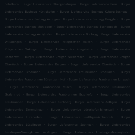
.
.
.
Solothurn
Burger Lieferservice Obergerlafingen
Burger Lieferservice Bern
Burger
.
.
Lieferservice Buchegg Küttigkofen
Burger Lieferservice Buchegg Kyburg-Buchegg
.
.
Burger Lieferservice Buchegg Aetingen
Burger Lieferservice Buchegg Brügglen
Burger
.
.
Lieferservice Buchegg Mühledorf
Burger Lieferservice Buchegg Tscheppach
Burger
.
.
Lieferservice Buchegg Aetigkofen
Burger Lieferservice Buchegg
Burger Lieferservice
.
.
Willadingen
Burger Lieferservice Kriegstetten Halten
Burger Lieferservice
.
.
Kriegstetten Oekingen
Burger Lieferservice Kriegstetten
Burger Lieferservice
.
.
Recherswil
Burger Lieferservice Ersigen Niederösch
Burger Lieferservice Ersigen
.
.
.
Oberösch
Burger Lieferservice Ersigen
Burger Lieferservice Oberösch
Burger
.
.
Lieferservice Schalunen
Burger Lieferservice Fraubrunnen Schalunen
Burger
.
Lieferservice Fraubrunnen Büren zum Hof
Burger Lieferservice Fraubrunnen Limpach
.
.
Burger Lieferservice Fraubrunnen Mülchi
Burger Lieferservice Fraubrunnen
.
.
Grafenried
Burger Lieferservice Fraubrunnen Etzelkofen
Burger Lieferservice
.
.
.
Fraubrunnen
Burger Lieferservice Kirchberg
Burger Lieferservice Aefligen
Burger
.
.
Lieferservice Derendingen
Burger Lieferservice Lüterkofen-Ichertswil
Burger
.
.
Lieferservice Lüterkofen
Burger Lieferservice Rüdtligen-Alchenflüh
Burger
.
.
Lieferservice Lüsslingen
Burger Lieferservice Subingen
Burger Lieferservice
.
Lüsslingen-Nennigkofen Lüsslingen
Burger Lieferservice Lüsslingen-Nennigkofen