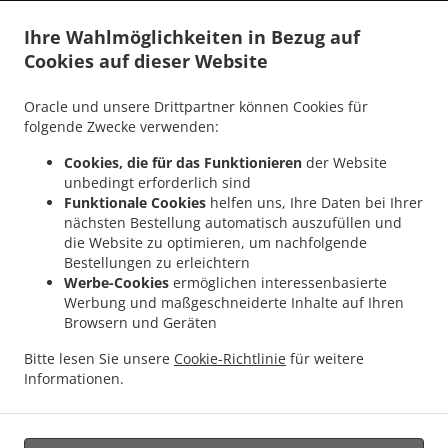
.
.
Nennigkofen
Burger Lieferservice Lüsslingen-Nennigkofen
Burger Lieferservice
Ihre Wahlmöglichkeiten in Bezug auf
.
.
Horriwil
Burger Lieferservice Halten
Burger Lieferservice Drei Höfe Heinrichswil-
Cookies auf dieser Website
.
.
.
Winistorf
Burger Lieferservice Drei Höfe Hersiwil
Burger Lieferservice Drei Höfe
.
.
Burger Lieferservice Zuchwil
Burger Lieferservice Heinrichswil-Winistorf
Burger
Oracle und unsere Drittpartner können Cookies für
.
.
Lieferservice Alchenstorf
Burger Lieferservice Oekingen
Burger Lieferservice
folgende Zwecke verwenden:
.
.
.
Höchstetten
Burger Lieferservice Rumendingen
Burger Lieferservice Limpach
Cookies, die für das Funktionieren
der Website
.
.
Burger Lieferservice Etziken
Burger Lieferservice Hüniken
Burger Lieferservice
unbedingt erforderlich sind
.
.
.
Brittern
Burger Lieferservice Oberramsern
Burger Lieferservice Kyburg-Buchegg
Funktionale Cookies
helfen uns, Ihre Daten bei Ihrer
.
.
Burger Lieferservice Brügglen
Burger Lieferservice Leuzigen
Burger Lieferservice
nächsten Bestellung automatisch auszufüllen und
.
.
.
die Website zu optimieren, um nachfolgende
Niederösch
Burger Lieferservice Unterramsern
Burger Lieferservice Aetingen
Bestellungen zu erleichtern
.
.
Burger Lieferservice Hellsau
Burger Lieferservice Tscheppach
Burger Lieferservice
Werbe-Cookies
ermöglichen interessenbasierte
.
.
.
Mülchi
Burger Lieferservice Aeschi
Burger Lieferservice Bolken
Burger
Werbung und maßgeschneiderte Inhalte auf Ihren
.
.
.
Lieferservice Winistorf
Burger Lieferservice Seeberg
Burger Lieferservice Lyssach
Browsern und Geräten
.
.
Burger Lieferservice Rüti bei Lyssach
Burger Lieferservice Kernenried
Burger
Bitte lesen Sie unsere
Cookie-Richtlinie
für weitere
.
.
Lieferservice Zauggenried
Burger Lieferservice Burgdorf
Burger Lieferservice
Informationen.
.
.
.
Messen Oberramsern
Burger Lieferservice Messen
Pizza Lieferservice
Kebab
.
Lieferservice
Essen zum mitnehmen und zum Liefern