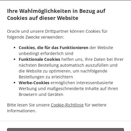
.
.
Nennigkofen
Burger Lieferservice Lüsslingen-Nennigkofen
Burger Lieferservice
Ihre Wahlmöglichkeiten in Bezug auf
.
.
Horriwil
Burger Lieferservice Halten
Burger Lieferservice Drei Höfe Heinrichswil-
Cookies auf dieser Website
.
.
.
Winistorf
Burger Lieferservice Drei Höfe Hersiwil
Burger Lieferservice Drei Höfe
.
.
Burger Lieferservice Zuchwil
Burger Lieferservice Heinrichswil-Winistorf
Burger
Oracle und unsere Drittpartner können Cookies für
.
.
Lieferservice Alchenstorf
Burger Lieferservice Oekingen
Burger Lieferservice
folgende Zwecke verwenden:
.
.
.
Höchstetten
Burger Lieferservice Rumendingen
Burger Lieferservice Limpach
Cookies, die für das Funktionieren
der Website
.
.
Burger Lieferservice Etziken
Burger Lieferservice Hüniken
Burger Lieferservice
unbedingt erforderlich sind
.
.
.
Brittern
Burger Lieferservice Oberramsern
Burger Lieferservice Kyburg-Buchegg
Funktionale Cookies
helfen uns, Ihre Daten bei Ihrer
.
.
Burger Lieferservice Brügglen
Burger Lieferservice Leuzigen
Burger Lieferservice
nächsten Bestellung automatisch auszufüllen und
.
.
.
die Website zu optimieren, um nachfolgende
Niederösch
Burger Lieferservice Unterramsern
Burger Lieferservice Aetingen
Bestellungen zu erleichtern
.
.
Burger Lieferservice Hellsau
Burger Lieferservice Tscheppach
Burger Lieferservice
Werbe-Cookies
ermöglichen interessenbasierte
.
.
.
Mülchi
Burger Lieferservice Aeschi
Burger Lieferservice Bolken
Burger
Werbung und maßgeschneiderte Inhalte auf Ihren
.
.
.
Lieferservice Winistorf
Burger Lieferservice Seeberg
Burger Lieferservice Lyssach
Browsern und Geräten
.
.
Burger Lieferservice Rüti bei Lyssach
Burger Lieferservice Kernenried
Burger
Bitte lesen Sie unsere
Cookie-Richtlinie
für weitere
.
.
Lieferservice Zauggenried
Burger Lieferservice Burgdorf
Burger Lieferservice
Informationen.
.
.
.
Messen Oberramsern
Burger Lieferservice Messen
Pizza Lieferservice
Kebab
.
Lieferservice
Essen zum mitnehmen und zum Liefern