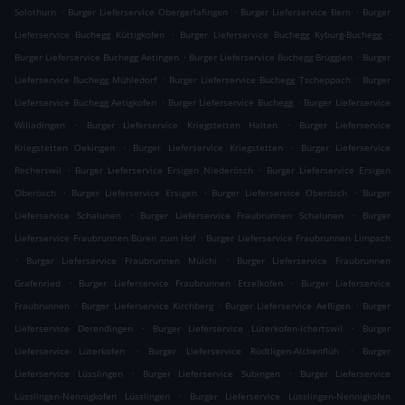
.
.
.
Solothurn
Burger Lieferservice Obergerlafingen
Burger Lieferservice Bern
Burger
.
.
Lieferservice Buchegg Küttigkofen
Burger Lieferservice Buchegg Kyburg-Buchegg
.
.
Burger Lieferservice Buchegg Aetingen
Burger Lieferservice Buchegg Brügglen
Burger
.
.
Lieferservice Buchegg Mühledorf
Burger Lieferservice Buchegg Tscheppach
Burger
.
.
Lieferservice Buchegg Aetigkofen
Burger Lieferservice Buchegg
Burger Lieferservice
.
.
Willadingen
Burger Lieferservice Kriegstetten Halten
Burger Lieferservice
.
.
Kriegstetten Oekingen
Burger Lieferservice Kriegstetten
Burger Lieferservice
.
.
Recherswil
Burger Lieferservice Ersigen Niederösch
Burger Lieferservice Ersigen
.
.
.
Oberösch
Burger Lieferservice Ersigen
Burger Lieferservice Oberösch
Burger
.
.
Lieferservice Schalunen
Burger Lieferservice Fraubrunnen Schalunen
Burger
.
Lieferservice Fraubrunnen Büren zum Hof
Burger Lieferservice Fraubrunnen Limpach
.
.
Burger Lieferservice Fraubrunnen Mülchi
Burger Lieferservice Fraubrunnen
.
.
Grafenried
Burger Lieferservice Fraubrunnen Etzelkofen
Burger Lieferservice
.
.
.
Fraubrunnen
Burger Lieferservice Kirchberg
Burger Lieferservice Aefligen
Burger
.
.
Lieferservice Derendingen
Burger Lieferservice Lüterkofen-Ichertswil
Burger
.
.
Lieferservice Lüterkofen
Burger Lieferservice Rüdtligen-Alchenflüh
Burger
.
.
Lieferservice Lüsslingen
Burger Lieferservice Subingen
Burger Lieferservice
.
Lüsslingen-Nennigkofen Lüsslingen
Burger Lieferservice Lüsslingen-Nennigkofen